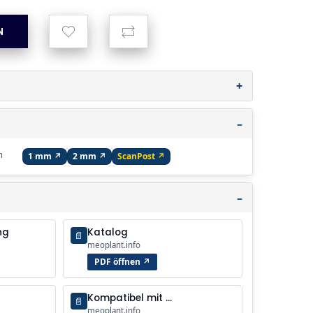
n
1 mm ↗
2 mm ↗
ScanPost ↗
ng
Katalog
📄
meoplant.info
PDF öffnen ↗
Kompatibel mit …
📄
meoplant.info