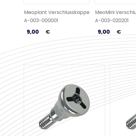
Meoplant Verschlusskappe
MeoMini Verschl
A-003-000001
A-003-020201
9,00
€
9,00
€