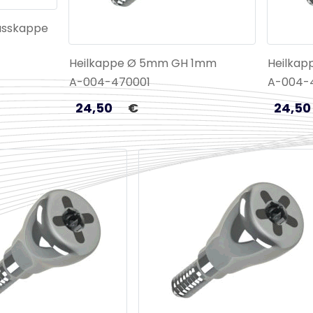
usskappe
Heilkappe Ø 5mm GH 1mm
Heilka
A-004-470001
A-004-
24,50
€
24,50