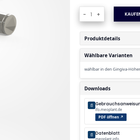
-
+
Produktdetails
Wählbare Varianten
wählbar in den Gingiva-Höhe
Downloads
Gebrauchsanweisu
📄
ifo.meoplant.de
PDF öffnen ↗
Datenblatt
📄
meoplant.info