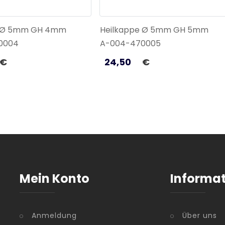
e Ø 5mm GH 4mm
Heilkappe Ø 5mm GH 5mm
0004
A-004-470005
€
24,50
€
Mein Konto
Informa
Anmeldung
Über uns