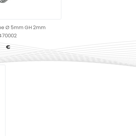
ppe Ø 5mm GH 2mm
470002
€