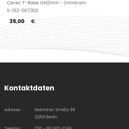
Cerec T-Basis GH2mm - Omnicam
S-012-007302
35,00
€
Kontaktdaten
Adresse:
Malchiner Straße 99
12359 Berlin
Telefon:
030 - 80 933 41 66