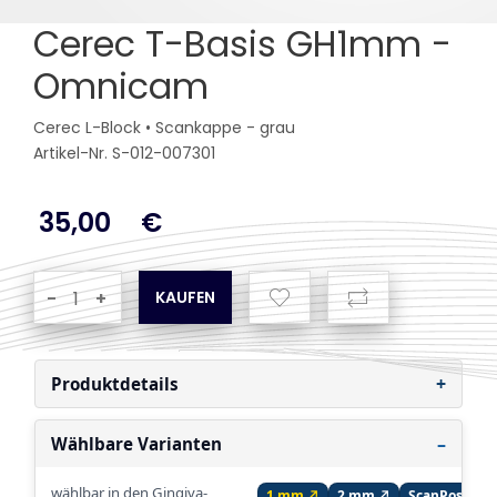
Cerec T-Basis GH1mm -
Omnicam
Cerec L-Block • Scankappe - grau
Artikel-Nr. S-012-007301
35,00
€
-
+
Produktdetails
Wählbare Varianten
wählbar in den Gingiva-
1 mm ↗
2 mm ↗
ScanPost ↗