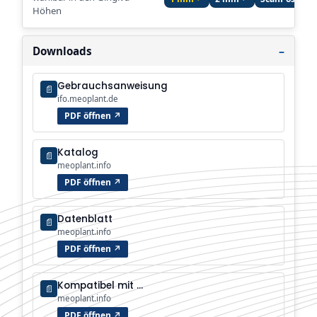
Höhen
Downloads
Gebrauchsanweisung
📄
ifo.meoplant.de
PDF öffnen ↗
Katalog
📄
meoplant.info
PDF öffnen ↗
Datenblatt
📄
meoplant.info
PDF öffnen ↗
Kompatibel mit …
📄
meoplant.info
PDF öffnen ↗