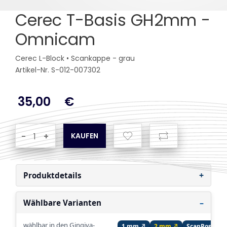
Cerec T-Basis GH2mm -
Omnicam
Cerec L-Block • Scankappe - grau
Artikel-Nr. S-012-007302
35,00
€
-
+
Produktdetails
Wählbare Varianten
wählbar in den Gingiva-
1 mm ↗
2 mm ↗
ScanPost ↗