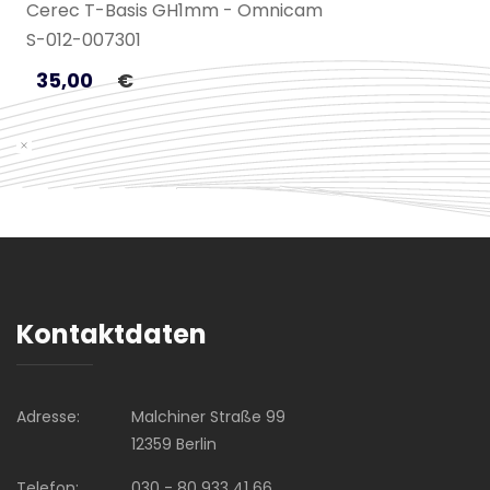
Cerec T-Basis GH1mm - Omnicam
S-012-007301
35,00
€
Kontaktdaten
Adresse:
Malchiner Straße 99
12359 Berlin
Telefon:
030 - 80 933 41 66