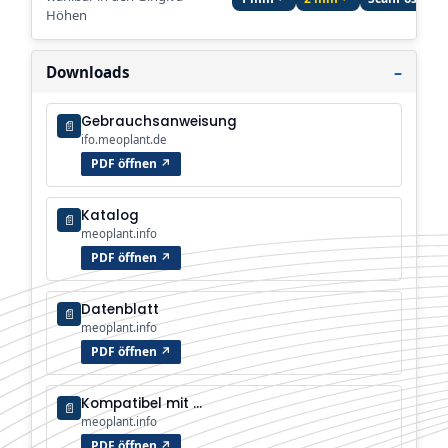
Höhen
Downloads
Gebrauchsanweisung
📄
ifo.meoplant.de
PDF öffnen ↗
Katalog
📄
meoplant.info
PDF öffnen ↗
Datenblatt
📄
meoplant.info
PDF öffnen ↗
Kompatibel mit …
📄
meoplant.info
PDF öffnen ↗