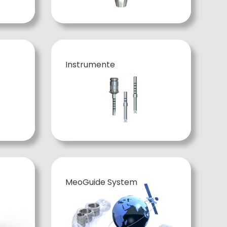
Instrumente
MeoGuide System