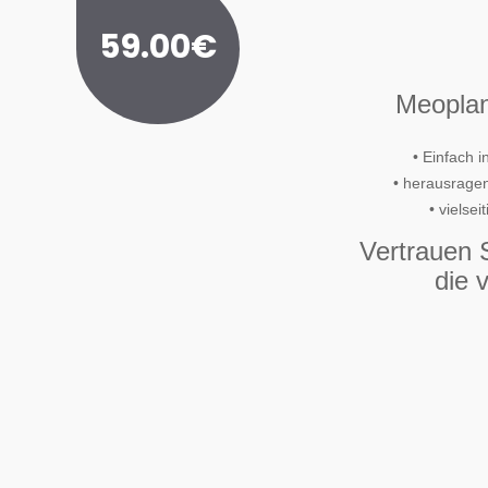
59.00€
Meoplan
• Einfach 
• herausrage
• vielsei
Vertrauen S
die 