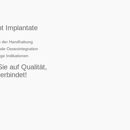
t Implantate
in der Handhabung
nde Osseointegration
tige Indikationen
ie auf Qualität,
verbindet!