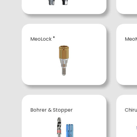
®
MeoLock
MeoM
Bohrer & Stopper
Chiru