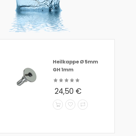
Heilkappe Ø 5mm
GH 1mm
24,50
€