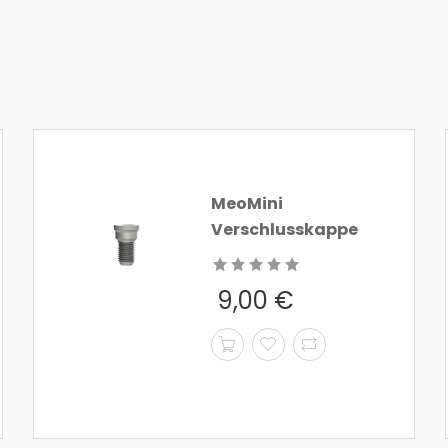
MeoMini
Verschlusskappe
9,00
€