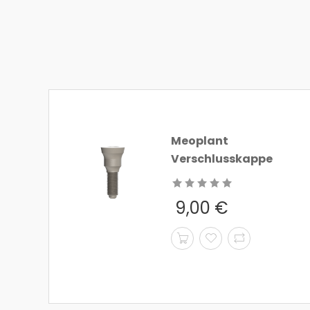
Meoplant
Verschlusskappe
9,00
€