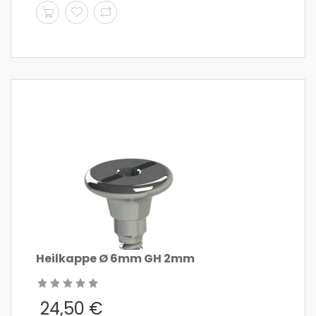
Heilkappe Ø 6mm GH 2mm
24,50
€